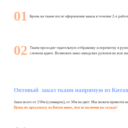
01
Бронь на ткани после оформления заказа в течение 2-х рабоч
02
Ткани проходят тщательную отбраковку и перемотку в рулон
сложена вдвое. Возможен заказ заводских рулонов во всю ш
Оптовый заказ ткани напрямую из Кита
Заказ всего от 150м (суммарно), от 30м на цвет. Мы можем привезти н
Цены по предзаказу из Китая ниже, чем из наличия на складе!