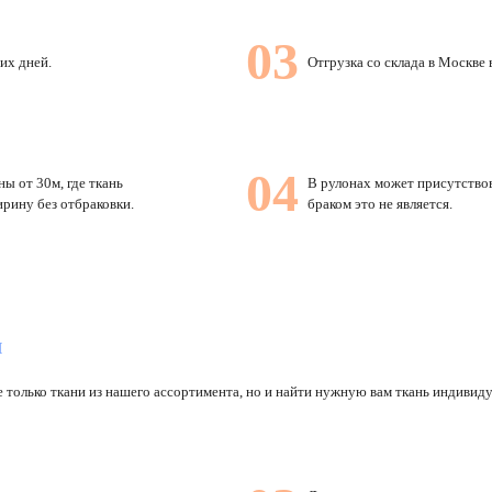
03
их дней.
Отгрузка со склада в Москве 
04
ы от 30м, где ткань
В рулонах может присутство
ирину без отбраковки.
браком это не является.
я
е только ткани из нашего ассортимента, но и найти нужную вам ткань индивиду