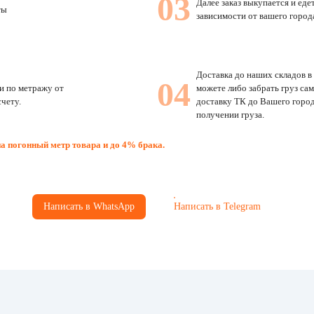
03
Далее заказ выкупается и еде
ты
зависимости от вашего город
Доставка до наших складов в
04
и по метражу от
можете либо забрать груз са
счету.
доставку ТК до Вашего город
получении груза.
на погонный метр товара и до 4% брака.
Написать в WhatsApp
Написать в Telegram