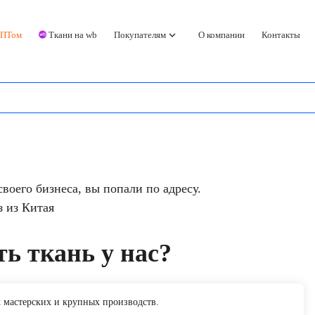
keyboard_arrow_down
ОПТом
Ткани на wb
Покупателям
О компании
Контакты
воего бизнеса, вы попали по адресу.
з из Китая
ь ткань у нас?
 мастерских и крупных производств.